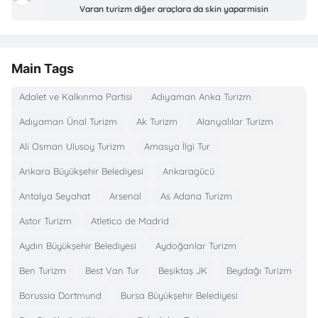
Varan turizm diğer araçlara da skin yaparmisin
Main Tags
Adalet ve Kalkınma Partisi
Adıyaman Anka Turizm
Adıyaman Ünal Turizm
Ak Turizm
Alanyalılar Turizm
Ali Osman Ulusoy Turizm
Amasya İlgi Tur
Ankara Büyükşehir Belediyesi
Ankaragücü
Antalya Seyahat
Arsenal
As Adana Turizm
Astor Turizm
Atletico de Madrid
Aydın Büyükşehir Belediyesi
Aydoğanlar Turizm
Ben Turizm
Best Van Tur
Beşiktaş JK
Beydağı Turizm
Borussia Dortmund
Bursa Büyükşehir Belediyesi