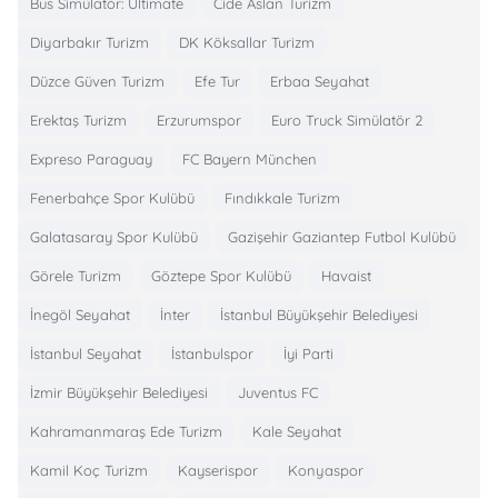
Bus Simülatör: Ultimate
Cide Aslan Turizm
Diyarbakır Turizm
DK Köksallar Turizm
Düzce Güven Turizm
Efe Tur
Erbaa Seyahat
Erektaş Turizm
Erzurumspor
Euro Truck Simülatör 2
Expreso Paraguay
FC Bayern München
Fenerbahçe Spor Kulübü
Fındıkkale Turizm
Galatasaray Spor Kulübü
Gazişehir Gaziantep Futbol Kulübü
Görele Turizm
Göztepe Spor Kulübü
Havaist
İnegöl Seyahat
İnter
İstanbul Büyükşehir Belediyesi
İstanbul Seyahat
İstanbulspor
İyi Parti
İzmir Büyükşehir Belediyesi
Juventus FC
Kahramanmaraş Ede Turizm
Kale Seyahat
Kamil Koç Turizm
Kayserispor
Konyaspor