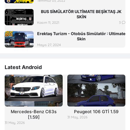
Temmuz 03, 2022
BUS SİMÜLATÖR ULTİMATE BEŞİKTAŞ JK
SKİN
Kasım 11, 2021
3
Erektaş Turizm - Otobüs Simülatör : Ultimate
Skin
Mayıs 27, 2024
Latest Android
Mercedes-Benz C63s
Peugeot 106 GTİ 1.59
[1.59]
31 May, 2026
31 May, 2026