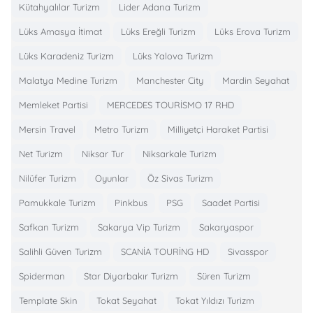
Kütahyalılar Turizm
Lider Adana Turizm
Lüks Amasya İtimat
Lüks Ereğli Turizm
Lüks Erova Turizm
Lüks Karadeniz Turizm
Lüks Yalova Turizm
Malatya Medine Turizm
Manchester City
Mardin Seyahat
Memleket Partisi
MERCEDES TOURİSMO 17 RHD
Mersin Travel
Metro Turizm
Milliyetçi Haraket Partisi
Net Turizm
Niksar Tur
Niksarkale Turizm
Nilüfer Turizm
Oyunlar
Öz Sivas Turizm
Pamukkale Turizm
Pinkbus
PSG
Saadet Partisi
Safkan Turizm
Sakarya Vip Turizm
Sakaryaspor
Salihli Güven Turizm
SCANİA TOURİNG HD
Sivasspor
Spiderman
Star Diyarbakır Turizm
Süren Turizm
Template Skin
Tokat Seyahat
Tokat Yıldızı Turizm