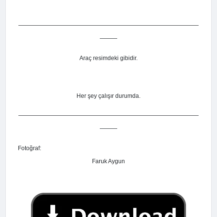
———————————————————————————————
———
Araç resimdeki gibidir.
Her şey çalışır durumda.
———————————————————————————————
———
Fotoğraf:
Faruk Aygun