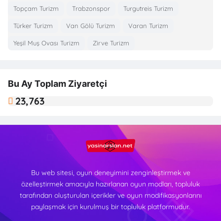
Topçam Turizm
Trabzonspor
Turgutreis Turizm
Türker Turizm
Van Gölü Turizm
Varan Turizm
Yeşil Muş Ovası Turizm
Zirve Turizm
Bu Ay Toplam Ziyaretçi
23,763
Bu web sitesi, oyun deneyimini zenginleştirmek ve
özelleştirmek amacıyla hazırlanan oyun modları, topluluk
tarafından oluşturulan içerikler ve oyun modifikasyonlarını
paylaşmak için kurulmuş bir topluluk platformudur.