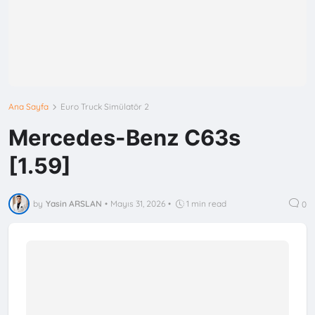
Ana Sayfa
Euro Truck Simülatör 2
Mercedes-Benz C63s
[1.59]
by
Yasin ARSLAN
•
Mayıs 31, 2026
•
1 min read
0