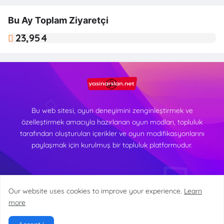
Bu Ay Toplam Ziyaretçi
23,954
Bu web sitesi, oyun deneyimini zenginleştirmek ve
özelleştirmek amacıyla hazırlanan oyun modları, topluluk
tarafından oluşturulan içerikler ve oyun modifikasyonlarını
paylaşmak için kurulmuş bir topluluk platformudur.
Our website uses cookies to improve your experience.
Learn
more
© 2026 - yasinarslan.net