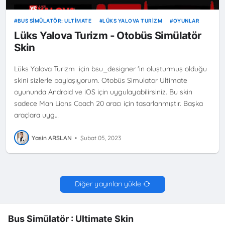
BUS SIMÜLATÖR: ULTIMATE
LÜKS YALOVA TURIZM
OYUNLAR
Lüks Yalova Turizm - Otobüs Simülatör
Skin
Lüks Yalova Turizm için bsu_designer 'in oluşturmuş olduğu
skini sizlerle paylaşıyorum. Otobüs Simulator Ultimate
oyununda Android ve iOS için uygulayabilirsiniz. Bu skin
sadece Man Lions Coach 20 aracı için tasarlanmıştır. Başka
araçlara uyg…
Yasin ARSLAN
•
Şubat 05, 2023
Diğer yayınları yükle
Bus Simülatör : Ultimate Skin