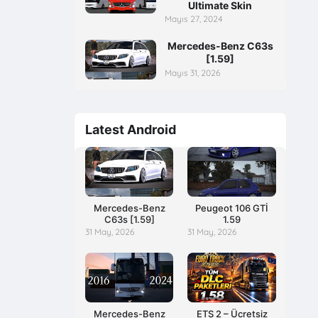
Ultimate Skin
Mayıs 27, 2024
Mercedes-Benz C63s
[1.59]
Mayıs 31, 2026
Latest Android
Mercedes-Benz
Peugeot 106 GTİ
C63s [1.59]
1.59
31 May, 2026
31 May, 2026
Mercedes-Benz
ETS 2 – Ücretsiz