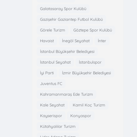
Galatasaray Spor Kulübü
Gazişehir Gaziantep Futbol Kulübü
Görele Turizm
Göztepe Spor Kulübü
Havaist
İnegöl Seyahat
İnter
İstanbul Büyükşehir Belediyesi
İstanbul Seyahat
İstanbulspor
İyi Parti
İzmir Büyükşehir Belediyesi
Juventus FC
Kahramanmaraş Ede Turizm
Kale Seyahat
Kamil Koç Turizm
Kayserispor
Konyaspor
Kütahyalılar Turizm
Lider Adana Turizm