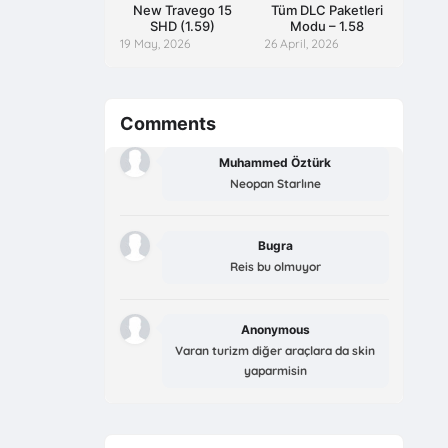
New Travego 15
Tüm DLC Paketleri
SHD (1.59)
Modu – 1.58
19 May, 2026
26 April, 2026
Comments
Muhammed Öztürk
Neopan Starlıne
Bugra
Reis bu olmuyor
Anonymous
Varan turizm diğer araçlara da skin
yaparmisin