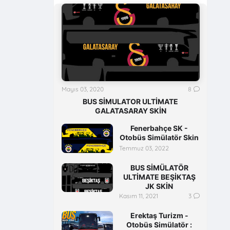
Mayıs 03, 2020
8
BUS SİMULATOR ULTİMATE
GALATASARAY SKİN
Fenerbahçe SK -
Otobüs Simülatör Skin
Temmuz 03, 2022
BUS SİMÜLATÖR
ULTİMATE BEŞİKTAŞ
JK SKİN
Kasım 11, 2021
3
Erektaş Turizm -
Otobüs Simülatör :